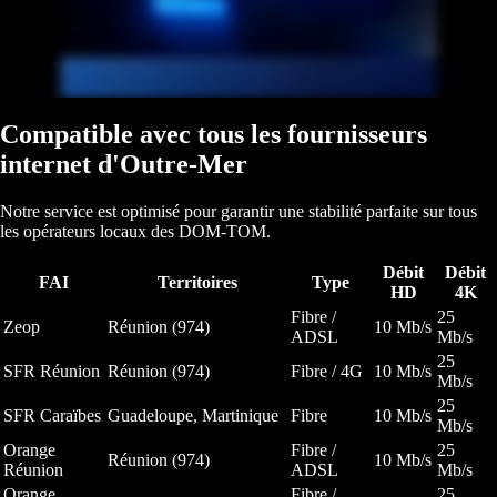
Compatible avec tous les fournisseurs
internet d'Outre-Mer
Notre service est optimisé pour garantir une stabilité parfaite sur tous
les opérateurs locaux des DOM-TOM.
Débit
Débit
FAI
Territoires
Type
HD
4K
Fibre /
25
Zeop
Réunion (974)
10 Mb/s
ADSL
Mb/s
25
SFR Réunion
Réunion (974)
Fibre / 4G
10 Mb/s
Mb/s
25
SFR Caraïbes
Guadeloupe, Martinique
Fibre
10 Mb/s
Mb/s
Orange
Fibre /
25
Réunion (974)
10 Mb/s
Réunion
ADSL
Mb/s
Orange
Fibre /
25