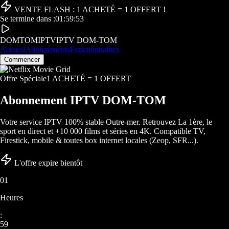
VENTE FLASH : 1 ACHETÉ = 1 OFFERT !
Se termine dans :
01
:
59
:
50
DOMTOM
IPTV
IPTV DOM-TOM
Accueil
Abonnements
Fonctionnalités
Commencer
Offre Spéciale
1 ACHETÉ = 1 OFFERT
Abonnement
IPTV DOM-TOM
Votre service IPTV 100% stable Outre-mer. Retrouvez La 1ère, le
sport en direct et +10 000 films et séries en 4K. Compatible TV,
Firestick, mobile & toutes box internet locales (Zeop, SFR...).
L'offre expire bientôt
01
Heures
:
59