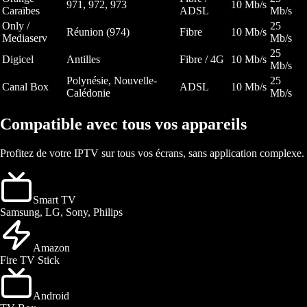
971, 972, 973
10 Mb/s
Caraïbes
ADSL
Mb/s
Only /
25
Réunion (974)
Fibre
10 Mb/s
Mediaserv
Mb/s
25
Digicel
Antilles
Fibre / 4G
10 Mb/s
Mb/s
Polynésie, Nouvelle-
25
Canal Box
ADSL
10 Mb/s
Calédonie
Mb/s
Compatible avec tous vos appareils
Profitez de votre IPTV sur tous vos écrans, sans application complexe.
Smart TV
Samsung, LG, Sony, Philips
Amazon
Fire TV Stick
Android