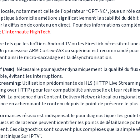
 locale, notamment celle de l'opérateur *OPT-NC*, joue un rôle cap
ptique à domicile améliore significativement la stabilité du débit e
r la diffusion de contenu en direct. Pour des informations complé
z
L'Internaute HighTech
.
ure tels que les boîtiers Android TV ou les Firestick nécessitent un
 Un processeur ARM Cortex-A53 ou supérieur est recommandé pour 
tant ainsi le micro-saccadage et la désynchronisation.
f (ABR):
Nécessaire pour ajuster dynamiquement la qualité du flux 
le, évitant les interruptions.
treaming:
Utilisation prédominante de HLS (HTTP Live Streamin
g over HTTP) pour leur compatibilité universelle et leur résilien
DN:
La présence d'un Content Delivery Network local ou régional e
nce en acheminant le contenu depuis le point de présence le plus p
ormances réseau est indispensable pour diagnostiquer les goulet
uets et de latence peuvent identifier les points de défaillance poten
ient. Ces diagnostics sont souvent plus complexes que la simple vé
rtinique Sur IPTV".