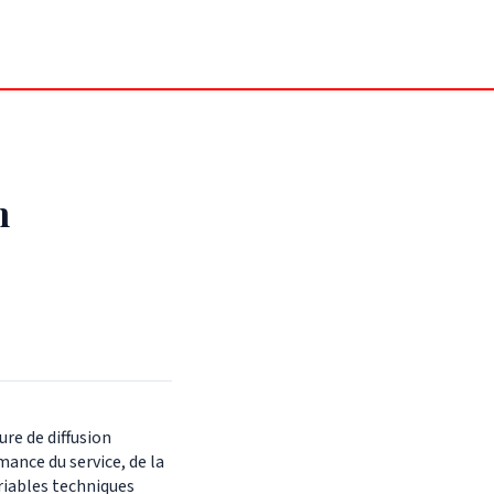
n
ure de diffusion
ance du service, de la
riables techniques