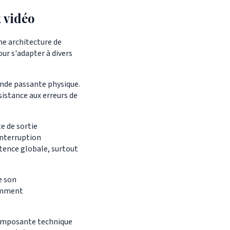
x vidéo
ne architecture de
ur s'adapter à divers
nde passante physique.
sistance aux erreurs de
e de sortie
interruption
atence globale, surtout
e son
tamment
composante technique