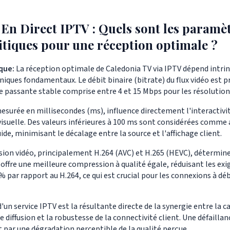
 En Direct IPTV
: Quels sont les paramè
itiques pour une réception optimale ?
que:
La réception optimale de Caledonia TV via IPTV dépend intr
niques fondamentaux. Le débit binaire (bitrate) du flux vidéo est 
passante stable comprise entre 4 et 15 Mbps pour les résolutions
esurée en millisecondes (ms), influence directement l'interactivit
isuelle. Des valeurs inférieures à 100 ms sont considérées comme
uide, minimisant le décalage entre la source et l'affichage client.
ion vidéo, principalement H.264 (AVC) et H.265 (HEVC), déterminent
 offre une meilleure compression à qualité égale, réduisant les ex
 par rapport au H.264, ce qui est crucial pour les connexions à dé
un service IPTV est la résultante directe de la synergie entre la c
e diffusion et la robustesse de la connectivité client. Une défaillanc
t par une dégradation perceptible de la qualité perçue.