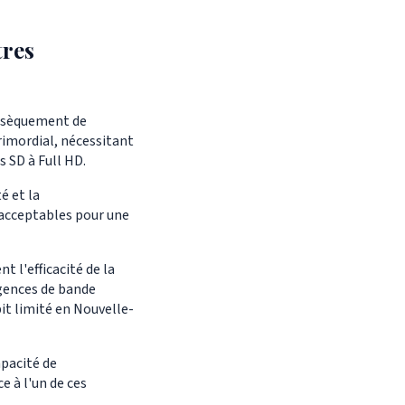
tres
insèquement de
primordial, nécessitant
 SD à Full HD.
é et la
 acceptables pour une
 l'efficacité de la
igences de bande
bit limité en Nouvelle-
apacité de
e à l'un de ces