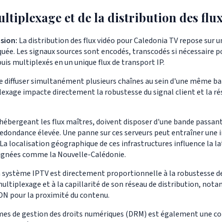
ltiplexage et de la distribution des flu
usion:
La distribution des flux vidéo pour Caledonia TV repose sur u
uée. Les signaux sources sont encodés, transcodés si nécessaire po
puis multiplexés en un unique flux de transport IP.
e diffuser simultanément plusieurs chaînes au sein d'une même ba
lexage impacte directement la robustesse du signal client et la ré
 hébergeant les flux maîtres, doivent disposer d'une bande passant
edondance élevée. Une panne sur ces serveurs peut entraîner une 
 La localisation géographique de ces infrastructures influence la l
oignées comme la Nouvelle-Calédonie.
un système IPTV est directement proportionnelle à la robustesse d
multiplexage et à la capillarité de son réseau de distribution, no
CDN pour la proximité du contenu.
èmes de gestion des droits numériques (DRM) est également une 